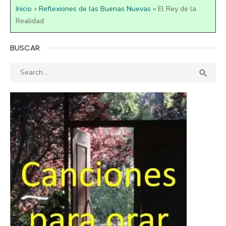
Inicio
»
Reflexiones de las Buenas Nuevas
»
El Rey de la
Realidad
BUSCAR
Search
SEA

for: