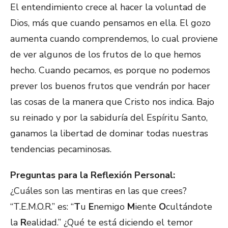
El entendimiento crece al hacer la voluntad de
Dios, más que cuando pensamos en ella. El gozo
aumenta cuando comprendemos, lo cual proviene
de ver algunos de los frutos de lo que hemos
hecho. Cuando pecamos, es porque no podemos
prever los buenos frutos que vendrán por hacer
las cosas de la manera que Cristo nos indica. Bajo
su reinado y por la sabiduría del Espíritu Santo,
ganamos la libertad de dominar todas nuestras
tendencias pecaminosas.
Preguntas para la Reflexión Personal:
¿Cuáles son las mentiras en las que crees?
“T.E.M.O.R.” es: “
T
u
E
nemigo
M
iente
O
cultándote
la
R
ealidad.” ¿Qué te está diciendo el temor