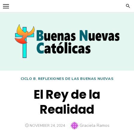
Skip
to
content
CICLO B
,
REFLEXIONES DE LAS BUENAS NUEVAS
El Rey de la
Realidad
Author
Graciela Ramos
POSTED
NOVEMBER 24, 2024
ON