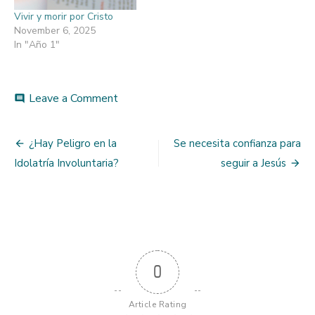
Vivir y morir por Cristo
November 6, 2025
In "Año 1"
on
Leave a Comment
comment
El
Rey
Post
de
¿Hay Peligro en la
Se necesita confianza para
la
navigation
Idolatría Involuntaria?
seguir a Jesús
Realidad
0
Article Rating