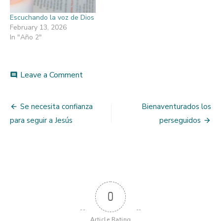
Escuchando la voz de Dios
February 13, 2026
In "Año 2"
on
Leave a Comment
comment
La
gloria
Post
del
Se necesita confianza
Bienaventurados los
día
navigation
para seguir a Jesús
perseguidos
del
juicio
final
0
Article Rating