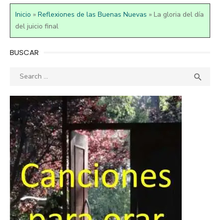
Inicio
»
Reflexiones de las Buenas Nuevas
»
La gloria del día
del juicio final
BUSCAR
Search
SEA

for: