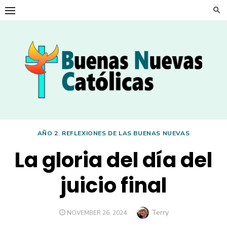
Skip
to
content
AÑO 2
,
REFLEXIONES DE LAS BUENAS NUEVAS
La gloria del día del
juicio final
Author
Terry
POSTED
NOVEMBER 26, 2024
ON