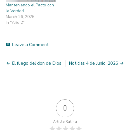
Manteniendo el Pacto con
la Verdad
March 26, 2026
In "Año 2"
on
Leave a Comment
comment
Aferrándose
a
Post
la
El fuego del don de Dios
Noticias 4 de Junio, 2026
verdad
navigation
0
Article Rating