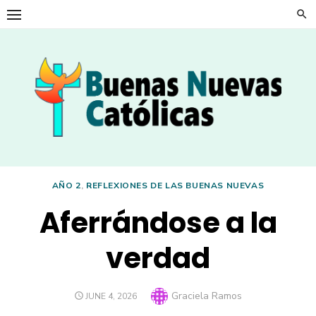
Skip
to
content
AÑO 2
,
REFLEXIONES DE LAS BUENAS NUEVAS
Aferrándose a la
verdad
Author
Graciela Ramos
POSTED
JUNE 4, 2026
ON