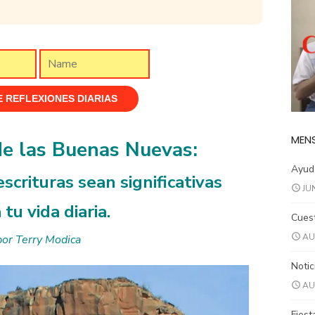
MENS
de las Buenas Nuevas:
Ayuda
scrituras sean significativas
JU
 tu vida diaria.
Cuest
AU
por Terry Modica
Notic
AU
Fiest