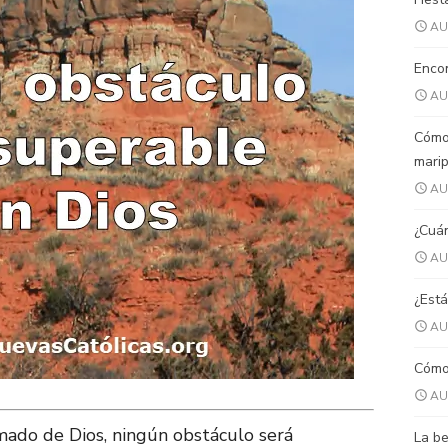
AU
Encon
AU
Cómo
mari
AU
¿Cuán
AU
¿Está
AU
Cómo 
AU
amado de Dios, ningún obstáculo será
La be