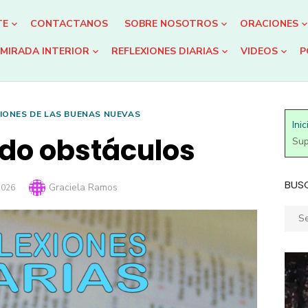
TE
CONTACTANOS
SOBRE NOSOTROS
ORACIONES
MIRADA INTERIOR
REFLEXIONES DIARIAS
VIDEOS
P
IONES DE LAS BUENAS NUEVAS
Inic
do obstáculos
Sup
BUS
Author
Graciela Ramos
2026
Sear
for: