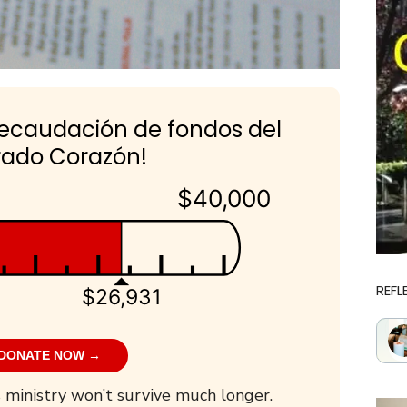
recaudación de fondos del
ado Corazón!
$40,000
REFL
$26,931
DONATE NOW →
 ministry won’t survive much longer.