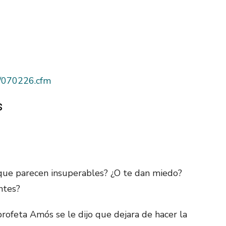
as/070226.cfm
s
 que parecen insuperables? ¿O te dan miedo?
ntes?
profeta Amós se le dijo que dejara de hacer la