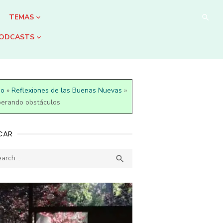
TEMAS
ODCASTS
io
»
Reflexiones de las Buenas Nuevas
»
erando obstáculos
CAR
ch
SEARCH
