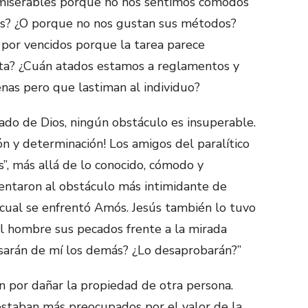
iserables porque no nos sentimos cómodos
s? ¿O porque no nos gustan sus métodos?
 por vencidos porque la tarea parece
sta? ¿Cuán atados estamos a reglamentos y
enas pero que lastiman al individuo?
mado de Dios, ningún obstáculo es insuperable.
n y determinación! Los amigos del paralítico
”, más allá de lo conocido, cómodo y
rentaron al obstáculo más intimidante de
 cual se enfrentó Amós. Jesús también lo tuvo
l hombre sus pecados frente a la mirada
ensarán de mí los demás? ¿Lo desaprobarán?”
n por dañar la propiedad de otra persona.
estaban más preocupados por el valor de la