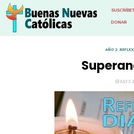
Skip
SUSCRÍBE
to
content
DONAR
AÑO 2
,
REFLEX
Superan
POSTED
JULY 2, 
ON