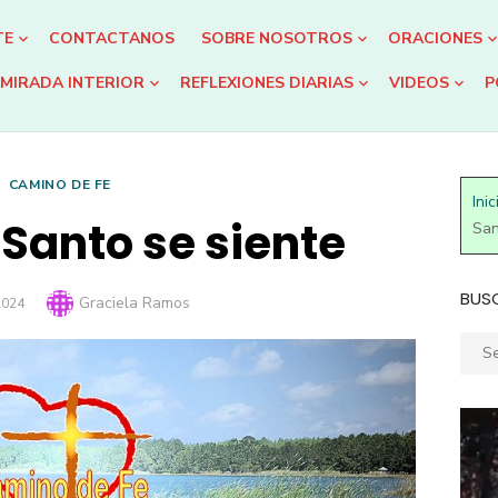
TE
CONTACTANOS
SOBRE NOSOTROS
ORACIONES
MIRADA INTERIOR
REFLEXIONES DIARIAS
VIDEOS
P
CAMINO DE FE
Inic
u Santo se siente
San
BUS
Author
Graciela Ramos
2024
Sear
for: