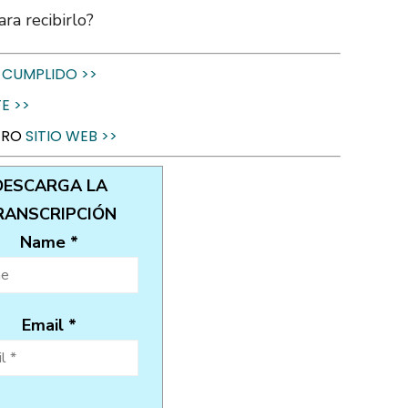
ra recibirlo?
 CUMPLIDO >>
E >>
STRO
SITIO WEB >>
DESCARGA LA
RANSCRIPCIÓN
Name *
Email *