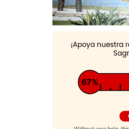
¡Apoya nuestra 
Sagr
67%
Without your help, this