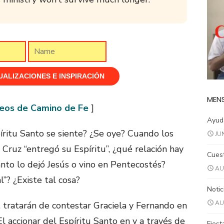
MENS
eos de Camino de Fe
]
Ayuda
píritu Santo se siente? ¿Se oye? Cuando los
JU
 Cruz “entregó su Espíritu”, ¿qué relación hay
Cuest
nto lo dejó Jesús o vino en Pentecostés?
AU
”? ¿Existe tal cosa?
Notic
AU
 tratarán de contestar Graciela y Fernando en
l accionar del Espíritu Santo en y a través de
Fiest