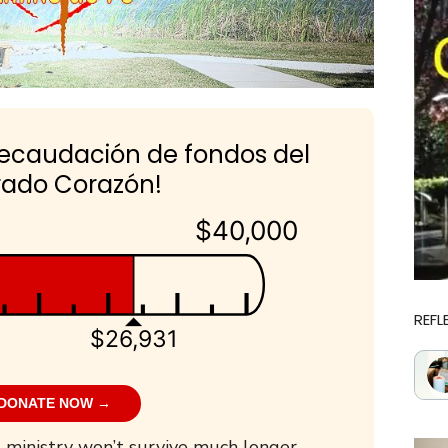
recaudación de fondos del
ado Corazón!
$40,000
REFL
$26,931
DONATE NOW →
 ministry won’t survive much longer.