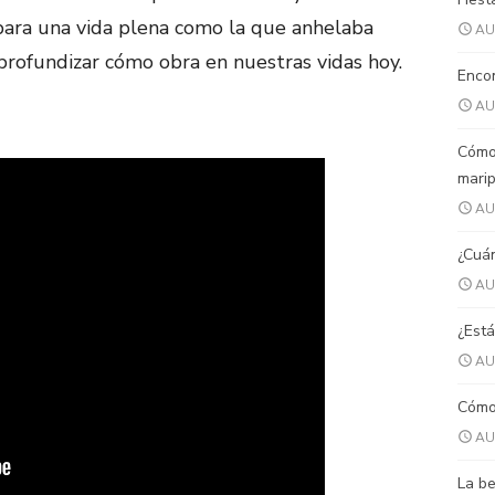
para una vida plena como la que anhelaba
AU
profundizar cómo obra en nuestras vidas hoy.
Encon
AU
Cómo
mari
AU
¿Cuán
AU
¿Está
AU
Cómo 
AU
La be