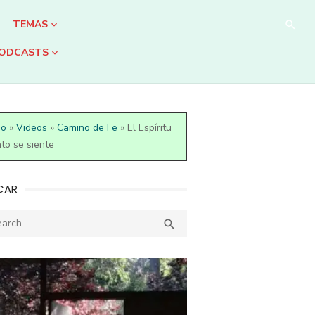
TEMAS
ODCASTS
io
»
Videos
»
Camino de Fe
»
El Espíritu
to se siente
CAR
ch
SEARCH
