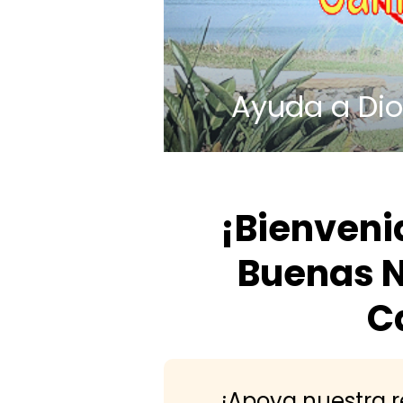
Ayuda a Dios
¡Bienveni
Buenas N
C
¡Apoya nuestra 