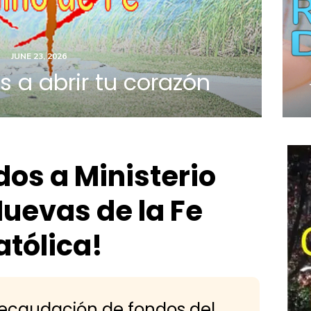
JUNE 23, 2026
 a abrir tu corazón
dos a Ministerio
uevas de la Fe
atólica!
recaudación de fondos del