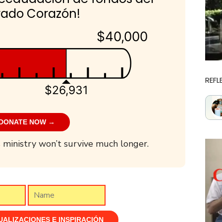
ado Corazón!
$40,000
REFL
$26,931
DONATE NOW →
 ministry won’t survive much longer.