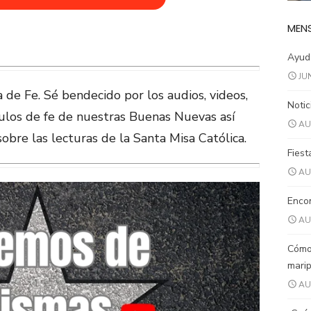
MENS
Ayuda
JU
 de Fe. Sé bendecido por los audios, videos,
Notic
ículos de fe de nuestras Buenas Nuevas así
AU
sobre las lecturas de la Santa Misa Católica.
Fiest
AU
Encon
AU
Cómo
mari
AU