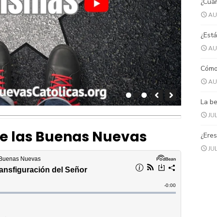
¿Cuán
AU
¿Está
AU
Cómo 
AU
La be
JUL
de las Buenas Nuevas
¿Eres
JUL