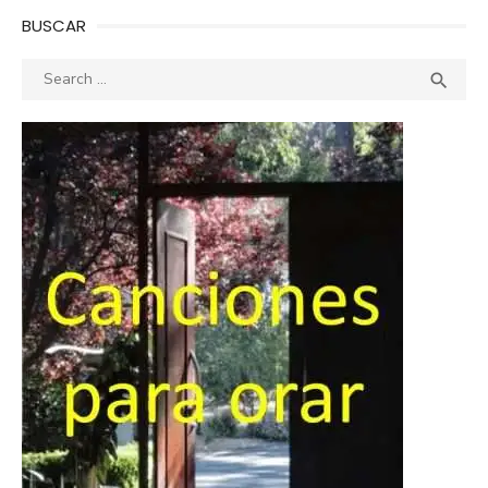
BUSCAR
Search
SEA

for: