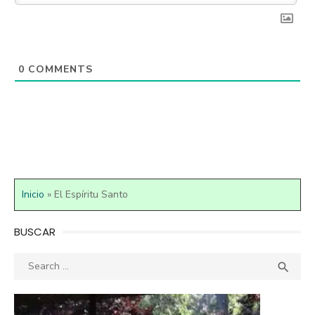
0
COMMENTS
Inicio
»
El Espíritu Santo
BUSCAR
Search
SEA

for: