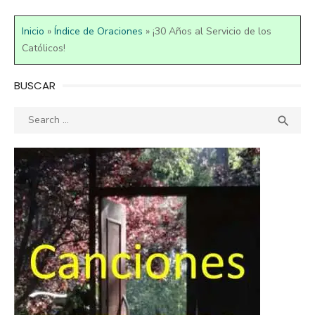
Inicio
»
Índice de Oraciones
»
¡30 Años al Servicio de los
Católicos!
BUSCAR
Search
SEA

for: