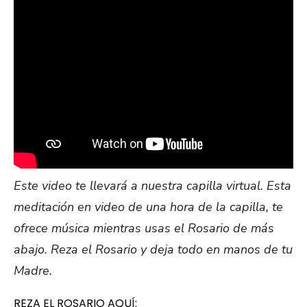
Este video te llevará a nuestra capilla virtual. Esta
meditación en video de una hora de la capilla, te
ofrece música mientras usas el Rosario de más
abajo. Reza el Rosario y deja todo en manos de tu
Madre.
REZA EL ROSARIO AQUÍ: