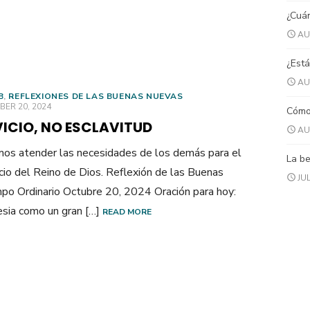
¿Cuán
AU
¿Está
AU
B
,
REFLEXIONES DE LAS BUENAS NUEVAS
ED
ER 20, 2024
Cómo 
VICIO, NO ESCLAVITUD
AU
s atender las necesidades de los demás para el
La be
cio del Reino de Dios. Reflexión de las Buenas
JUL
po Ordinario Octubre 20, 2024 Oración para hoy:
esia como un gran […]
READ MORE