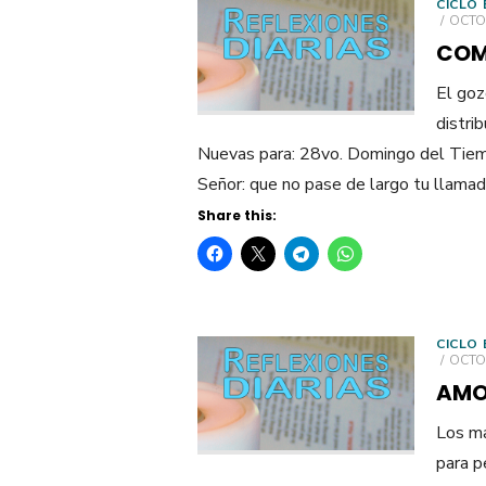
CICLO 
POST
OCTOB
ON
COM
El goz
distri
Nuevas para: 28vo. Domingo del Tiem
Señor: que no pase de largo tu llama
Share this:
CICLO 
POST
OCTOB
ON
AMO
Los ma
para p