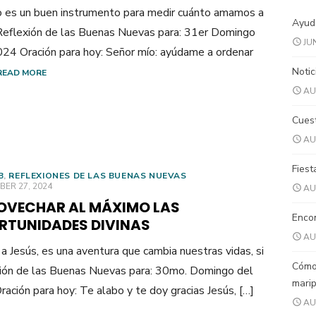
o es un buen instrumento para medir cuánto amamos a
Ayuda
Reflexión de las Buenas Nuevas para: 31er Domingo
JU
24 Oración para hoy: Señor mío: ayúdame a ordenar
Notic
READ MORE
AU
Cuest
AU
Fiest
B
,
REFLEXIONES DE LAS BUENAS NUEVAS
ED
ER 27, 2024
AU
OVECHAR AL MÁXIMO LAS
Encon
RTUNIDADES DIVINAS
AU
 a Jesús, es una aventura que cambia nuestras vidas, si
Cómo
xión de las Buenas Nuevas para: 30mo. Domingo del
mari
ción para hoy: Te alabo y te doy gracias Jesús, […]
AU