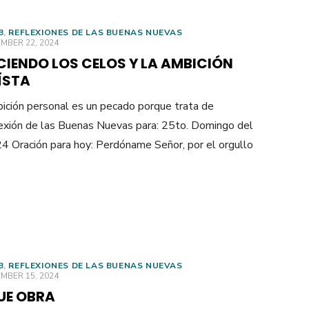
B
,
REFLEXIONES DE LAS BUENAS NUEVAS
ED
MBER 22, 2024
CIENDO LOS CELOS Y LA AMBICIÓN
ÍSTA
ición personal es un pecado porque trata de
flexión de las Buenas Nuevas para: 25to. Domingo del
 Oración para hoy: Perdóname Señor, por el orgullo
B
,
REFLEXIONES DE LAS BUENAS NUEVAS
ED
MBER 15, 2024
UE OBRA