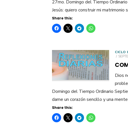
27mo. Domingo del Tiempo Ordinario 
Jesús: quiero construir mi matrimonio 
Share this:
CICLO 
POST
SEPTE
ON
COM
Dios n
proble
Domingo del Tiempo Ordinario Septie
dame un corazón sencillo y una mente
Share this: