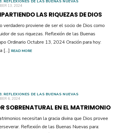
B
,
REFLEXIONES DE LAS BUENAS NUEVAS
ED
ER 13, 2024
PARTIENDO LAS RIQUEZAS DE DIOS
o verdadero proviene de ser el socio de Dios como
buidor de sus riquezas. Reflexión de las Buenas
po Ordinario Octubre 13, 2024 Oración para hoy:
da […]
READ MORE
B
,
REFLEXIONES DE LAS BUENAS NUEVAS
ED
ER 6, 2024
R SOBRENATURAL EN EL MATRIMONIO
trimonios necesitan la gracia divina que Dios provee
erseverar. Reflexión de las Buenas Nuevas para: