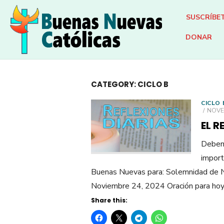
Skip
SUSCRÍBE
to
content
DONAR
CATEGORY:
CICLO B
CICLO 
POST
NOVE
ON
EL R
Debemo
import
Buenas Nuevas para: Solemnidad de N
Noviembre 24, 2024 Oración para hoy:
Share this: