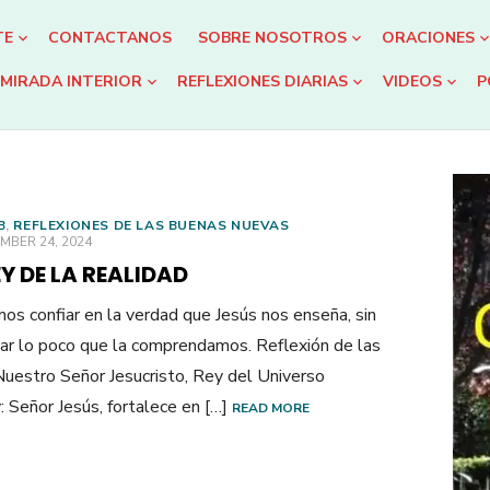
TE
CONTACTANOS
SOBRE NOSOTROS
ORACIONES
MIRADA INTERIOR
REFLEXIONES DIARIAS
VIDEOS
P
B
,
REFLEXIONES DE LAS BUENAS NUEVAS
ED
MBER 24, 2024
EY DE LA REALIDAD
s confiar en la verdad que Jesús nos enseña, sin
ar lo poco que la comprendamos. Reflexión de las
uestro Señor Jesucristo, Rey del Universo
 Señor Jesús, fortalece en […]
READ MORE