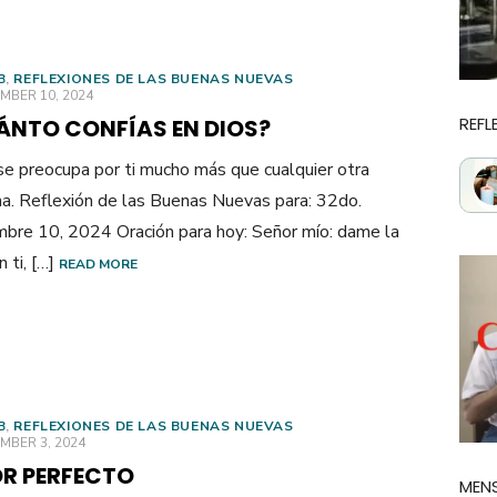
B
,
REFLEXIONES DE LAS BUENAS NUEVAS
ED
MBER 10, 2024
REFL
ÁNTO CONFÍAS EN DIOS?
se preocupa por ti mucho más que cualquier otra
a. Reflexión de las Buenas Nuevas para: 32do.
bre 10, 2024 Oración para hoy: Señor mío: dame la
 ti, […]
READ MORE
B
,
REFLEXIONES DE LAS BUENAS NUEVAS
ED
MBER 3, 2024
R PERFECTO
MENS