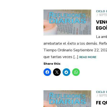
CICLO 
POST
SEPTE
ON
VEN
EGO
La amb
arrebatarle el éxito a los demás. Re
Tiempo Ordinario Septiembre 22, 2024
que tantas veces […]
READ MORE
Share this:
CICLO 
POST
SEPTE
ON
FE Q