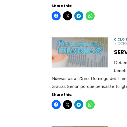
Share this:
CICLO 
POST
OCTOB
ON
SER
Debemo
benefi
Nuevas para: 29no. Domingo del Tiem
Gracias Señor, porque pensaste tu igl
Share this: