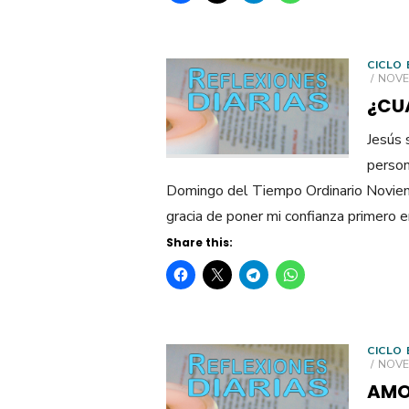
CICLO 
POST
NOVE
ON
¿CU
Jesús 
person
Domingo del Tiempo Ordinario Noviem
gracia de poner mi confianza primero en
Share this:
CICLO 
POST
NOVE
ON
AMO