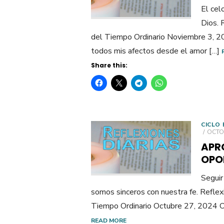
El cel
Dios. 
del Tiempo Ordinario Noviembre 3, 20
todos mis afectos desde el amor […]
Share this:
CICLO 
POST
OCTOB
ON
APR
OPO
Seguir
somos sinceros con nuestra fe. Refle
Tiempo Ordinario Octubre 27, 2024 Ora
READ MORE