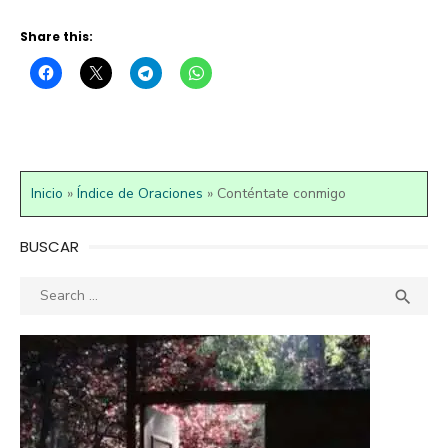
Share this:
Inicio
»
Índice de Oraciones
»
Conténtate conmigo
BUSCAR
Search
SEA

for: