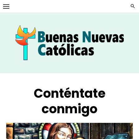
Skip
to
content
Conténtate
conmigo