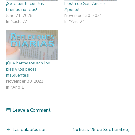
¡Sé valiente con tus
Fiesta de San Andrés,
buenas noticias!
Apóstol
June 21, 2026
November 30, 2024
In "Ciclo A"
In "Año 2"
¡Qué hermosos son los
pies y los peces
malolientes!
November 30, 2022
In "Año 1"
on
Leave a Comment
comment
La
curiosidad
Post
debe
Las palabras son
Noticias 26 de Septiembre,
conducir