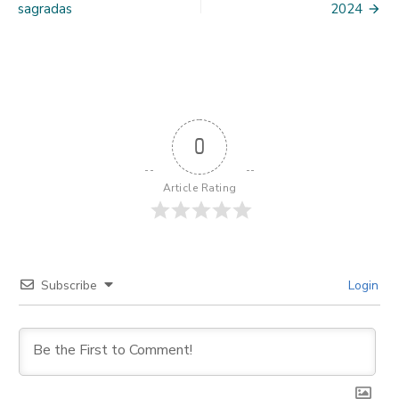
navigation
sagradas
2024
a
experiencias
celestiales
0
Article Rating
Subscribe
Login