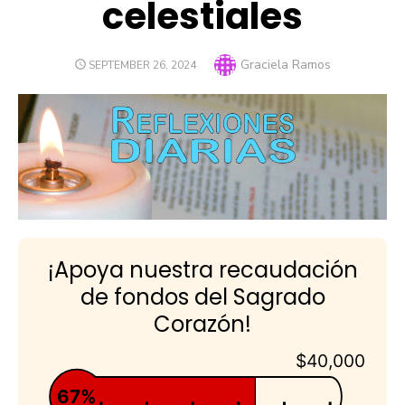
celestiales
Author
Graciela Ramos
POSTED
SEPTEMBER 26, 2024
ON
¡Apoya nuestra recaudación
de fondos del Sagrado
Corazón!
$40,000
67%