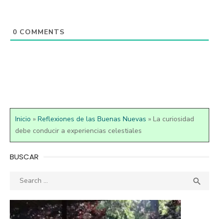
0
COMMENTS
Inicio
»
Reflexiones de las Buenas Nuevas
»
La curiosidad
debe conducir a experiencias celestiales
BUSCAR
Search
SEA

for: