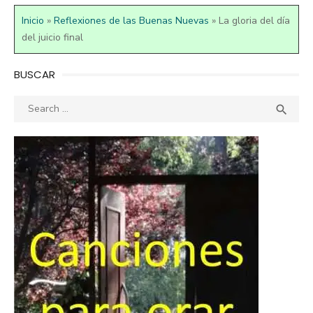
Inicio
»
Reflexiones de las Buenas Nuevas
»
La gloria del día
del juicio final
BUSCAR
Search
SEA

for: