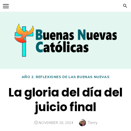
Skip
to
content
AÑO 2
,
REFLEXIONES DE LAS BUENAS NUEVAS
La gloria del día del
juicio final
Author
Terry
POSTED
NOVEMBER 26, 2024
ON