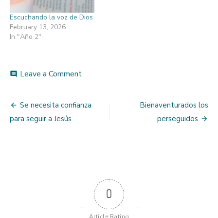
Escuchando la voz de Dios
February 13, 2026
In "Año 2"
on
Leave a Comment
comment
La
gloria
Post
del
Se necesita confianza
Bienaventurados los
día
navigation
para seguir a Jesús
perseguidos
del
juicio
final
0
Article Rating