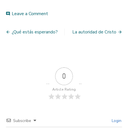
on
Leave a Comment
comment
La
necesidad
Post
de
¿Qué estás esperando?
La autoridad de Cristo
comunidad
navigation
en
la
evangelización
0
Article Rating
Subscribe
Login