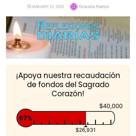
Author
Graciela Ramos
POSTED
JANUARY 13, 2025
ON
¡Apoya nuestra recaudación
de fondos del Sagrado
Corazón!
$40,000
67%
$26,931