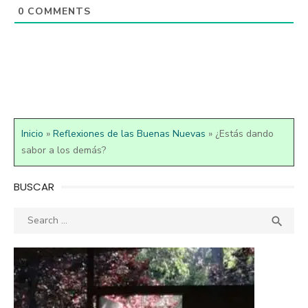
0
COMMENTS
Inicio
»
Reflexiones de las Buenas Nuevas
»
¿Estás dando
sabor a los demás?
BUSCAR
Search
SEA

for: