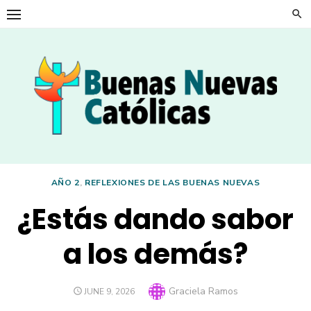
Skip
to
content
AÑO 2
,
REFLEXIONES DE LAS BUENAS NUEVAS
¿Estás dando sabor
a los demás?
Author
Graciela Ramos
POSTED
JUNE 9, 2026
ON