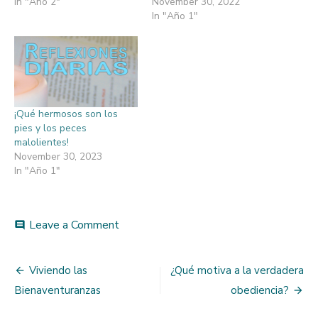
In "Año 2"
November 30, 2022
In "Año 1"
¡Qué hermosos son los
pies y los peces
malolientes!
November 30, 2023
In "Año 1"
on
Leave a Comment
comment
¿Estás
dando
Post
sabor
Viviendo las
¿Qué motiva a la verdadera
a
navigation
Bienaventuranzas
obediencia?
los
demás?