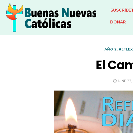
Skip
SUSCRÍBE
to
content
DONAR
AÑO 2
,
REFLEX
El Ca
POSTED
JUNE 23,
ON