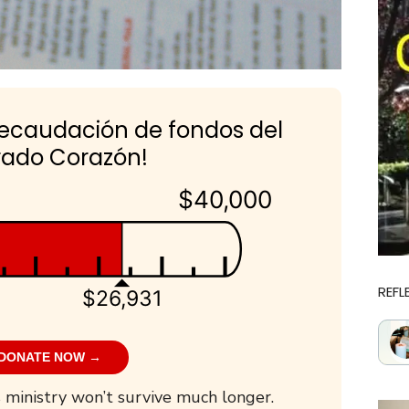
recaudación de fondos del
ado Corazón!
$40,000
REFL
$26,931
DONATE NOW →
 ministry won’t survive much longer.