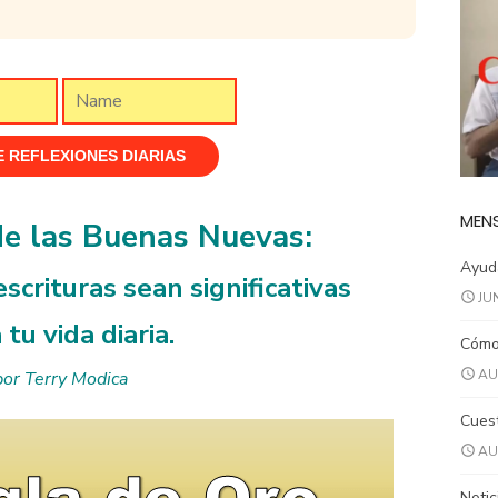
MENS
de las Buenas Nuevas:
Ayuda
scrituras sean significativas
JU
 tu vida diaria.
Cómo 
AU
por Terry Modica
Cuest
AU
Notic