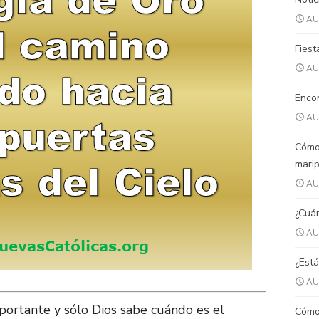
AU
Fiest
AU
Encon
AU
Cómo
mari
AU
¿Cuán
AU
¿Está
AU
ortante y sólo Dios sabe cuándo es el
Cómo 