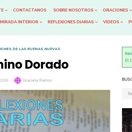
TE
CONTACTANOS
SOBRE NOSOTROS
ORACIONES
MIRADA INTERIOR
REFLEXIONES DIARIAS
VIDEOS
P
IONES DE LAS BUENAS NUEVAS
Inic
mino Dorado
El 
BUS
Author
Graciela Ramos
 2026
Sear
for: