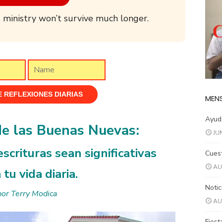
 ministry won’t survive much longer.
MENS
Ayuda
de las Buenas Nuevas:
JU
scrituras sean significativas
Cuest
AU
 tu vida diaria.
Notic
por Terry Modica
AU
Fiest