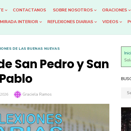
TE
CONTACTANOS
SOBRE NOSOTROS
ORACIONES
MIRADA INTERIOR
REFLEXIONES DIARIAS
VIDEOS
P
IONES DE LAS BUENAS NUEVAS
Inic
e San Pedro y San
Sol
Pablo
BUS
Sear
Author
Graciela Ramos
 2026
for: