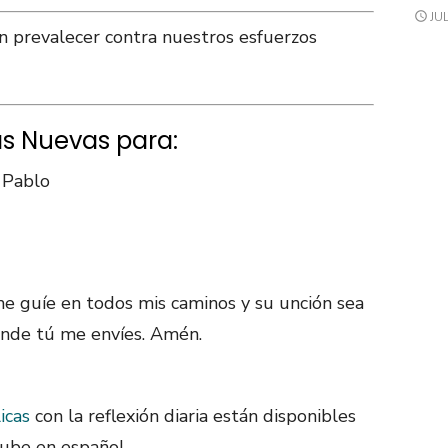
JUL
n prevalecer contra nuestros esfuerzos
as Nuevas para:
 Pablo
e guíe en todos mis caminos y su unción sea
onde tú me envíes. Amén.
icas
con la reflexión diaria están disponibles
ube en español.