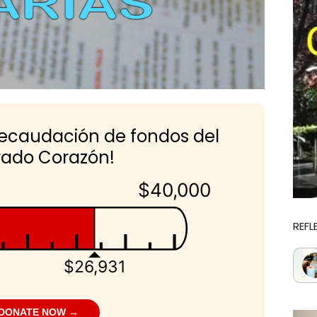
recaudación de fondos del
ado Corazón!
$40,000
REFL
$26,931
DONATE NOW →