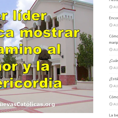
AU
Encon
AU
Cómo
mari
AU
¿Cuán
AU
¿Está
AU
Cómo 
AU
La be