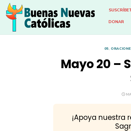
Skip
SUSCRÍBE
to
content
DONAR
05
,
ORACIONE
Mayo 20 – S
PO
MA
O
¡Apoya nuestra 
Sagr