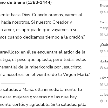
ino de Siena (1380-1444)
Encon
AU
mente hacia Dios. Cuando oramos, vamos al
 hacia nosotros. Si nuestro Creador y
Cómo
mari
nto amor, es apropiado que vayamos a su
AU
mos cuando dedicamos tiempo a la oración.”
¿Cuán
avilloso; en él se encuentra el ardor de la
AU
stiga, el peso que aplasta; pero todas estas
¿Está
anantial de la misericordia por Jesucristo,
AU
a nosotros, en el vientre de la Virgen María.”
Cómo 
AU
 saludas a Marí­a, ella inmediatamente te
La be
e esas mujeres groseras de las que hay
JUL
mente cortés y agradable. Si la saludas, ¡ella