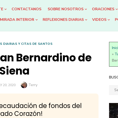
TE
CONTACTANOS
SOBRE NOSOTROS
ORACIONES
MIRADA INTERIOR
REFLEXIONES DIARIAS
VIDEOS
P
S DIARIAS Y CITAS DE SANTOS
Inic
an Bernardino de
»
T
Ber
Siena
BUS
Author
Terry
STED
Y 20, 2020
Sear
N
for:
recaudación de fondos del
ado Corazón!