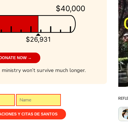
$40,000
$26,931
DONATE NOW →
 ministry won’t survive much longer.
REFL