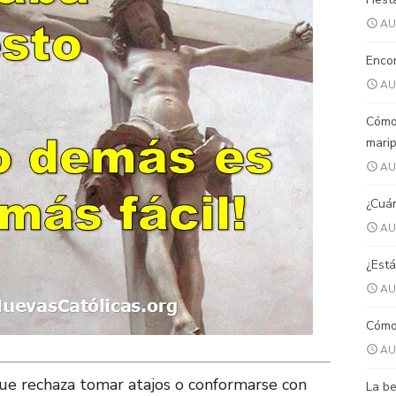
AU
Encon
AU
Cómo
mari
AU
¿Cuán
AU
¿Está
AU
Cómo 
AU
que rechaza tomar atajos o conformarse con
La be