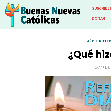
Skip
SUSCRÍBE
to
content
DONAR
AÑO 2
,
REFLEX
¿Qué hiz
POSTED
APRIL 3,
ON