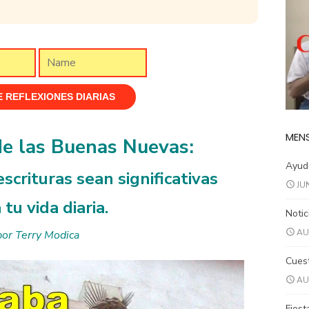
MENS
de las Buenas Nuevas:
Ayuda
scrituras sean significativas
JU
 tu vida diaria.
Notic
AU
por Terry Modica
Cuest
AU
Fiest