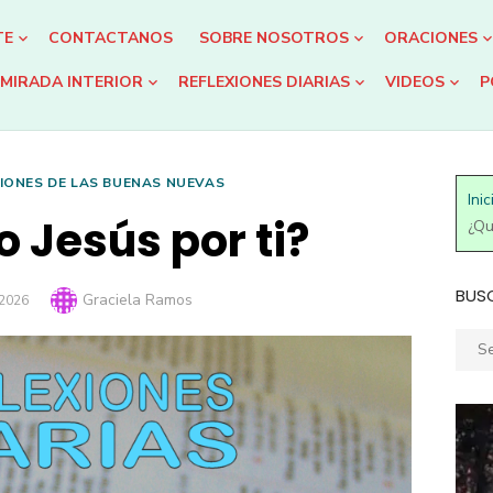
TE
CONTACTANOS
SOBRE NOSOTROS
ORACIONES
MIRADA INTERIOR
REFLEXIONES DIARIAS
VIDEOS
P
IONES DE LAS BUENAS NUEVAS
Inic
o Jesús por ti?
¿Qu
BUS
Author
Graciela Ramos
 2026
Sear
for: