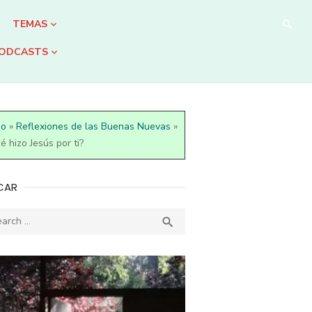
TEMAS
ODCASTS
io
»
Reflexiones de las Buenas Nuevas
»
é hizo Jesús por ti?
CAR
ch
SEARCH
