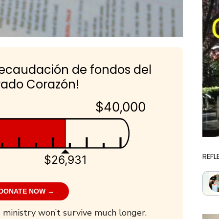
recaudación de fondos del
ado Corazón!
$40,000
REFL
$26,931
DONATE NOW →
 ministry won’t survive much longer.