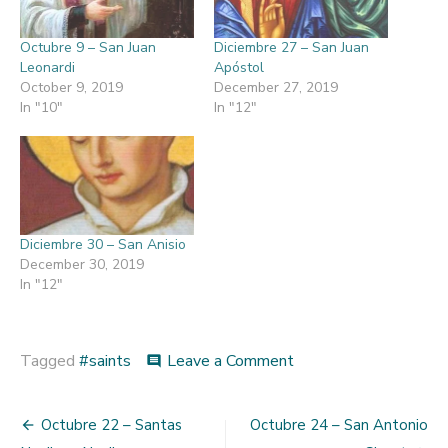
Octubre 9 – San Juan
Diciembre 27 – San Juan
Leonardi
Apóstol
October 9, 2019
December 27, 2019
In "10"
In "12"
Diciembre 30 – San Anisio
December 30, 2019
In "12"
on
Tagged
#saints
Leave a Comment
comment
Octubre
23
Post
–
Octubre 22 – Santas
Octubre 24 – San Antonio
San