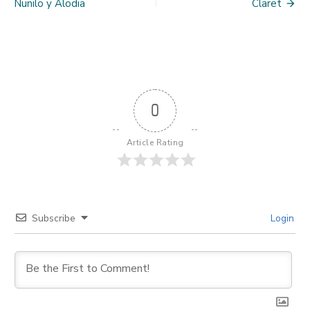
navigation
Nunilo y Alodia
Claret
Juan
Capistrano
0
Article Rating
Subscribe
Login