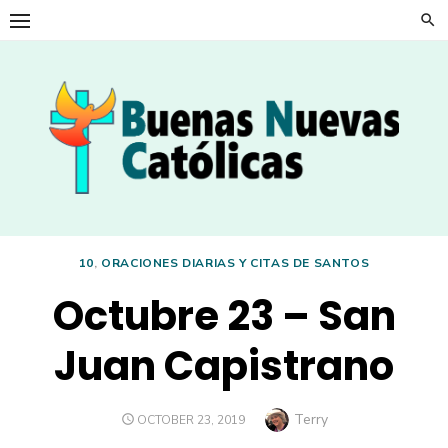
Skip
to
content
10
,
ORACIONES DIARIAS Y CITAS DE SANTOS
Octubre 23 – San
Juan Capistrano
Author
Terry
POSTED
OCTOBER 23, 2019
ON