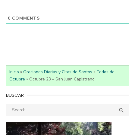
0
COMMENTS
Inicio
»
Oraciones Diarias y Citas de Santos
»
Todos de
Octubre
»
Octubre 23 – San Juan Capistrano
BUSCAR
Search
SEA

for: