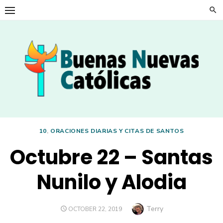
Skip
to
content
10
,
ORACIONES DIARIAS Y CITAS DE SANTOS
Octubre 22 – Santas
Nunilo y Alodia
Author
Terry
POSTED
OCTOBER 22, 2019
ON