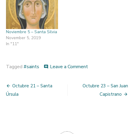
Noviembre 5 – Santa Silvia
November 5, 2019
In "11"
on
Tagged
#saints
Leave a Comment
comment
Octubre
22
Post
–
Octubre 21 – Santa
Octubre 23 – San Juan
Santas
navigation
Úrsula
Capistrano
Nunilo
y
Alodia