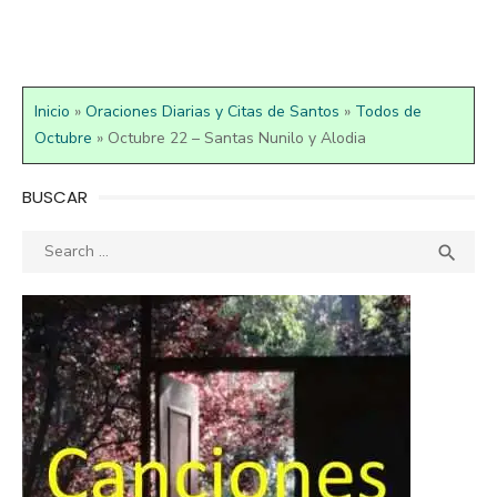
Inicio
»
Oraciones Diarias y Citas de Santos
»
Todos de
Octubre
»
Octubre 22 – Santas Nunilo y Alodia
BUSCAR
Search
SEA

for: