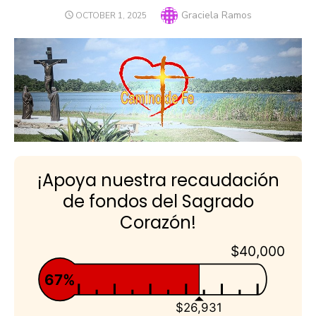
Author
Graciela Ramos
POSTED
OCTOBER 1, 2025
ON
¡Apoya nuestra recaudación
de fondos del Sagrado
Corazón!
$40,000
67%
$26,931