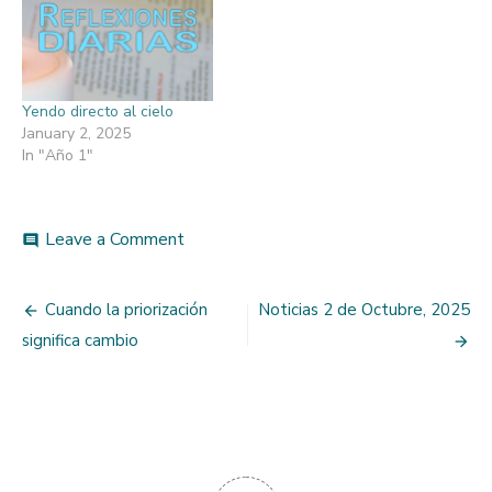
Yendo directo al cielo
January 2, 2025
In "Año 1"
on
Leave a Comment
comment
¿Qué
hacer
Post
cuando
Cuando la priorización
Noticias 2 de Octubre, 2025
estamos
navigation
significa cambio
en
una
crisis?