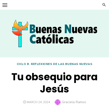
Skip
to
content
CICLO B
,
REFLEXIONES DE LAS BUENAS NUEVAS
Tu obsequio para
Jesús
Author
Graciela Ramos
POSTED
MARCH 24, 2024
ON