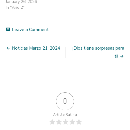
January 26, 2026
In "Año 2"
on
Leave a Comment
comment
Tu
obsequio
Post
para
Noticias Marzo 21, 2024
¡Dios tiene sorpresas para
Jesús
navigation
ti!
0
Article Rating